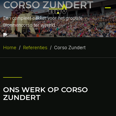
CORSO ZUNDERT
Een compleet pakket voor het grootste
Bloemencorso ter wereld.
Home
/
Referenties
/
Corso Zundert
ONS WERK OP CORSO
ZUNDERT