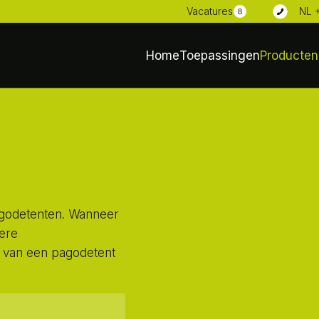
NL 
Vacatures
8
Home
Toepassingen
Producten
agodetenten. Wanneer
dere
n van een pagodetent