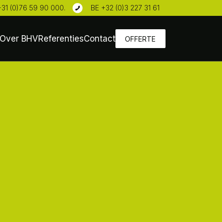
+31 (0)76 59 90 000
.
BE +32 (0)3 227 31 61
Over BHV
Referenties
Contact
OFFERTE