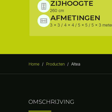
ZIJHOOGTE
260 cm
AFMETINGEN
3 x 3 / 4 x 4 / 5 x 5 / 5 x 3 mete
Home
/
Producten
/
Altea
OMSCHRIJVING