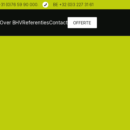
+31 (0)76 59 90 000
.
BE +32 (0)3 227 31 61
Over BHV
Referenties
Contact
OFFERTE