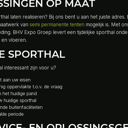
SINGEN OP MAAT
porthal laten realiseren? Bij ons bent u aan het juiste adr
maatwerk van
semi permanente tenten
mogelijk is. Met on
kleding. BHV Expo Groep levert een tijdelijke sporthal on
g en vloeren.
E SPORTHAL
l interessant zijn voor u?
t aan uw eisen
nig oppervlakte t.o.v. de vraag
n het huidige pand
w huidige sporthal
de buitenfaciliteiten
lde periode
RVICE- EN OPLOSSINGSG