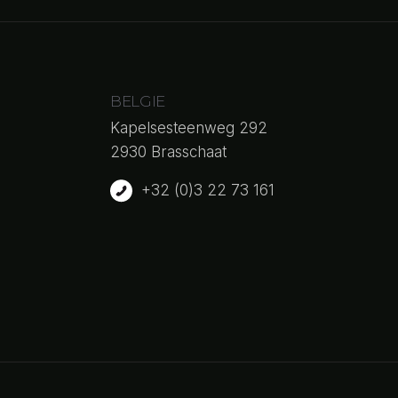
BELGIE
Kapelsesteenweg 292
2930 Brasschaat
+32 (0)3 22 73 161