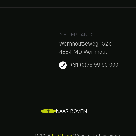
NEDERLAND
Wernhoutseweg 152b
4884 MD Wernhout
+31 (0)76 59 90 000
NAAR BOVEN
© 2026
BHV Expo
Website By: Flexiwebs