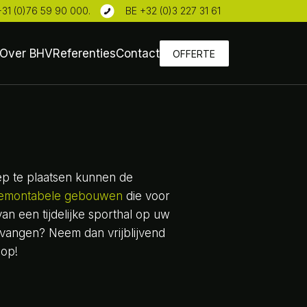
+31 (0)76 59 90 000
.
BE +32 (0)3 227 31 61
Over BHV
Referenties
Contact
OFFERTE
oep te plaatsen kunnen de
emontabele gebouwen
die voor
n een tijdelijke sporthal op uw
ntvangen? Neem dan vrijblijvend
 op!