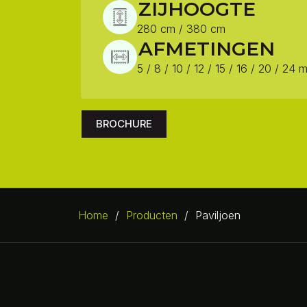
ZIJHOOGTE
280 cm / 380 cm
AFMETINGEN
5 / 8 / 10 / 12 / 15 / 16 / 20 / 24 
BROCHURE
Home
/
Producten
/
Paviljoen