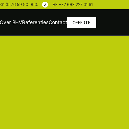
+31 (0)76 59 90 000
.
BE +32 (0)3 227 31 61
Over BHV
Referenties
Contact
OFFERTE