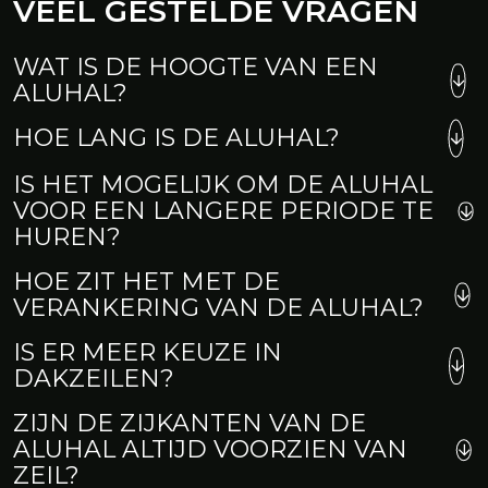
VEEL GESTELDE VRAGEN
WAT IS DE HOOGTE VAN EEN
ALUHAL?
De zijhoogte van de aluhal bedraagt 3,80 meter en
HOE LANG IS DE ALUHAL?
kan verlengd worden tot 6,5 meter
De lengte bestaat telkens uit vakken van 5 meter
IS HET MOGELIJK OM DE ALUHAL
VOOR EEN LANGERE PERIODE TE
HUREN?
Ja dat is zeker mogelijk. De huurperiode kan variëren
HOE ZIT HET MET DE
van dagen, weken, maanden en zelfs jaren.
VERANKERING VAN DE ALUHAL?
Bij voorkeuren verankeren wij de constructie in de
IS ER MEER KEUZE IN
grond. Mocht dit niet mogelijk dan maken wij gebruik
DAKZEILEN?
van betonblokken. Mocht je twijfelen over de
Standaard wordt de aluhal uitgevoerd met opaque
ZIJN DE ZIJKANTEN VAN DE
ondergrond, neem gerust contact op met een van
dakzeil (wit, niet lichtdoorlatend). Als alternatief
ALUHAL ALTIJD VOORZIEN VAN
onze medewerkers.
kunnen wij, per vak van 5 meter, ook glasdakzeil,
ZEIL?