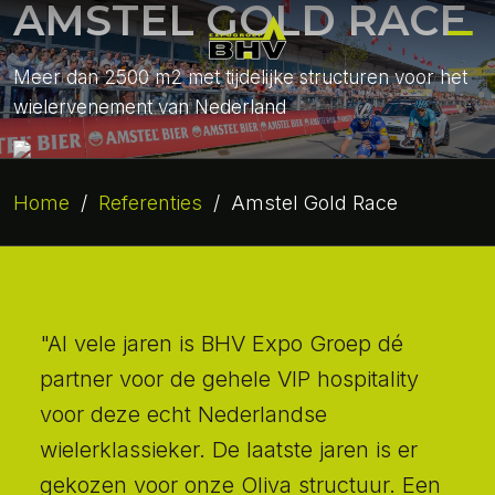
AMSTEL GOLD RACE
Meer dan 2500 m2 met tijdelijke structuren voor het
wielervenement van Nederland
Home
/
Referenties
/
Amstel Gold Race
"Al vele jaren is BHV Expo Groep dé
partner voor de gehele VIP hospitality
voor deze echt Nederlandse
wielerklassieker. De laatste jaren is er
gekozen voor onze Oliva structuur. Een