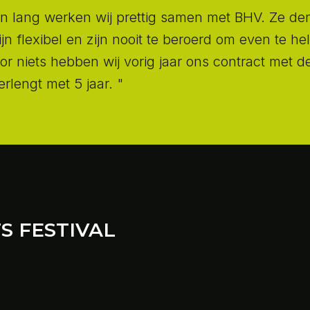
ren lang werken wij prettig samen met BHV. Ze d
jn flexibel en zijn nooit te beroerd om even te he
or niets hebben wij vorig jaar ons contract met d
verlengt met 5 jaar. "
S FESTIVAL