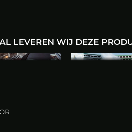
VAL LEVEREN WIJ DEZE PROD
DEKKER
TRIPPLEDE
tructuren van BHV Expo
Een trippledekker tent i
ak geplaatst vanwege
voor evenementen die m
n, plaatsgebrek of juist
en exclusiviteit nodig h
n reden hiervan zijn.
verdiepingen biedt deze
indrukwekkende capacite
OOR