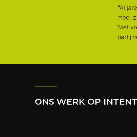
"Al ja
mee, zi
Niet vo
partij 
ONS WERK OP INTENT