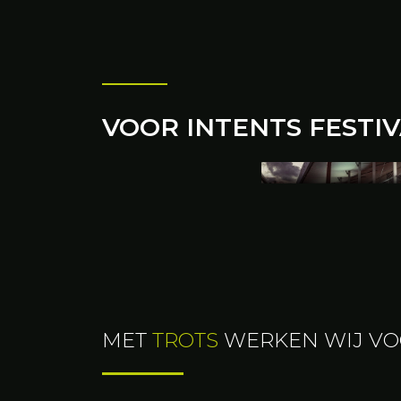
VOOR INTENTS FESTI
DUBBEL
De dubbeldeck s
Groep worden va
praktische redene
goed zicht kan ee
MET
TROTS
WERKEN WIJ V