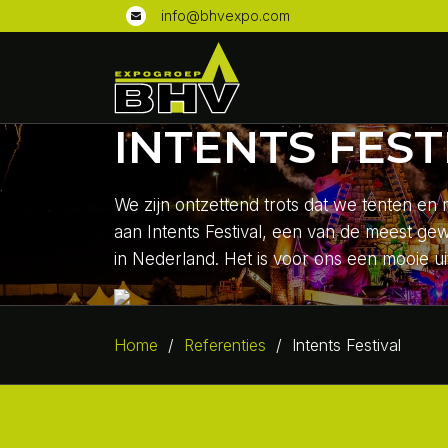
info@bhvexpo.com
INTENTS FEST
We zijn ontzettend trots dat we tenten en
aan Intents Festival, een van de meest gew
in Nederland. Het is voor ons een mooie ui
Home
/
Referenties
/
Intents Festival