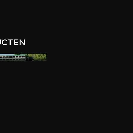
UCTEN
KKER
s de ultieme keuze
aximale ruimte
ebben. Met drie
 tent een
it.