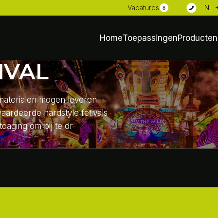
NL 
Vacatures
8
Home
Toepassingen
Producten
IVAL
 materialen mogen leveren
aardeerde hardstyle fetivals
tdaging om bij te dr