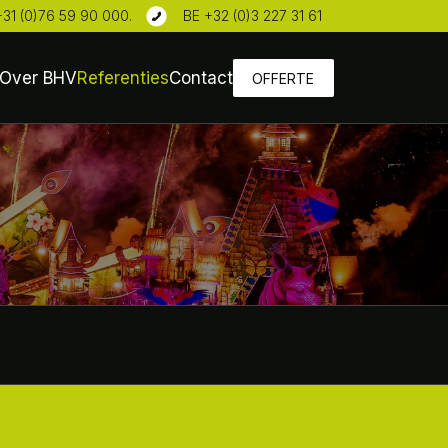
+31 (0)76 59 90 000
.
BE +32 (0)3 227 31 61
Over BHV
Referenties
Contact
OFFERTE