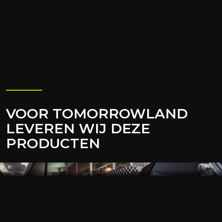
VOOR TOMORROWLAND
LEVEREN WIJ DEZE
PRODUCTEN
DUBBELDEKKER
De dubbeldeck structuren van BHV Expo Groep
worden vaak geplaatst vanwege praktische
redenen, plaatsgebrek of juist goed zicht kan een