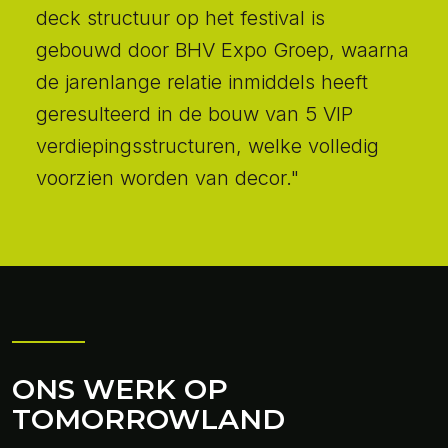
deck structuur op het festival is
gebouwd door BHV Expo Groep, waarna
de jarenlange relatie inmiddels heeft
geresulteerd in de bouw van 5 VIP
verdiepingsstructuren, welke volledig
voorzien worden van decor."
ONS WERK OP
TOMORROWLAND