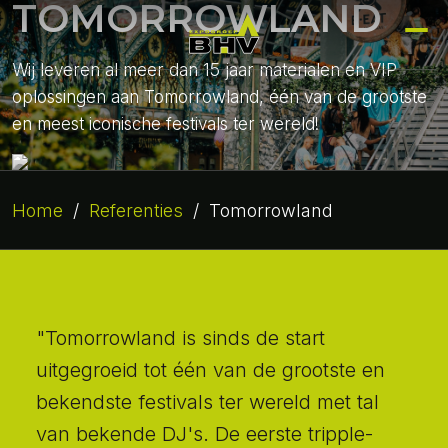
TOMORROWLAND
Wij leveren al meer dan 15 jaar materialen en VIP
oplossingen aan Tomorrowland, één van de grootste
en meest iconische festivals ter wereld!
Home
/
Referenties
/
Tomorrowland
"Tomorrowland is sinds de start
uitgegroeid tot één van de grootste en
bekendste festivals ter wereld met tal
van bekende DJ's. De eerste tripple-