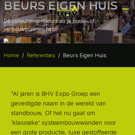
BEURS EIGEN HUIS
Dé consumentenbeurs als je bouw- of
verbouwplannen hebt
Home
/
Referenties
/
Beurs Eigen Huis
"Al jaren is BHV Expo Groep een
gevestigde naam in de wereld van
standbouw. Of het nu gaat om
'klassieke' systeembouwwanden voor
een grote productie, luxe gestoffeerde